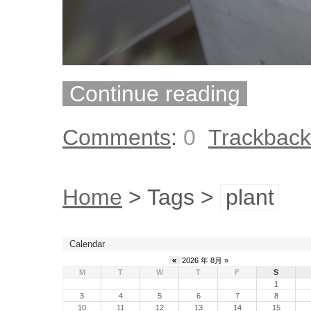
Continue reading
Comments
:
0
Trackback
Home
> Tags >
plant
Calendar
«
2026 年 8月 »
M
T
W
T
F
S
1
3
4
5
6
7
8
10
11
12
13
14
15